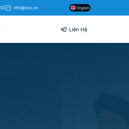
 81
info@icsc.vn
English
Liên Hệ