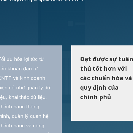
Đạt được sự tuâ
Tối ưu hóa lợi tức từ
thủ tốt hơn với
các khoản đầu tư
các chuẩn hóa và
CNTT và kinh doanh
quy định của
hiện có như quản lý dữ
chính phủ
liệu, khai thác dữ liệu,
khách hàng thông
minh, quản lý quan hệ
khách hàng và công