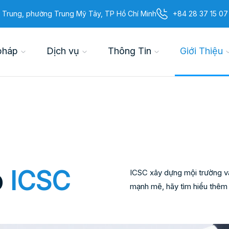
 Trung, phường Trung Mỹ Tây, TP Hồ Chí Minh
+84 28 37 15 07
pháp
Dịch vụ
Thông Tin
Giới Thiệu
o
ICSC
ICSC xây dựng mội trường vă
mạnh mẽ, hãy tìm hiểu thêm 