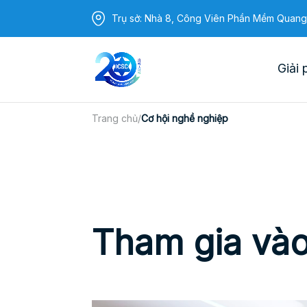
Trụ sở: Nhà 8, Công Viên Phần Mềm Quang
Giải 
Trang chủ
/
Cơ hội nghề nghiệp
Tham gia và