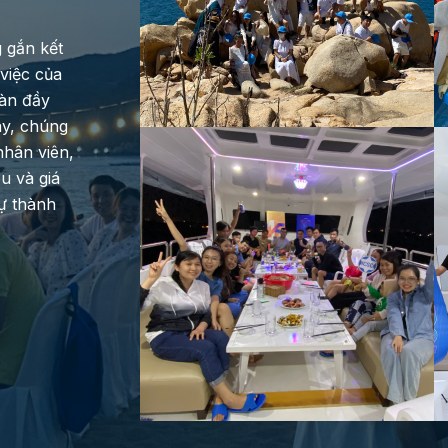
g gắn kết
việc của
ràn đầy
ày, chúng
nhân viên,
u và giá
sự thành