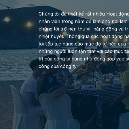
Chúng tôi đã thiết kế rất nhiều Hoạt độn
nhân viên trong năm để làm cho nơi làm 
chúng tôi trở nên thú vị, năng động và t
nhiệt huyết. Thông qua các hoạt động n
tôi tiếp tục nâng cao mức độ tự hào của 
những người luôn tận tâm với các mục tiê
trị của công ty cũng như đóng góp vào 
công của công ty.