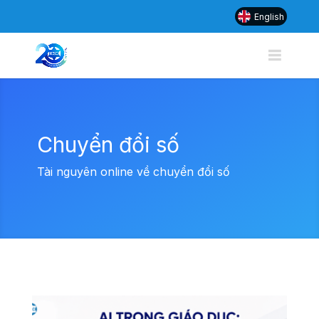
English
Chuyển đổi số
Tài nguyên online về chuyển đổi số